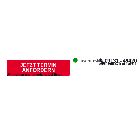
09131 - 49420
jetzt erreichbar
oder einfach anrufen
JETZT TERMIN
ANFORDERN
Wir melden uns umgehend bei Ihnen
Erhalten Sie
ein
kostenloses
Angebot!
Baier Rohrreinigung, Ihr
Partner für