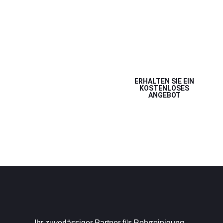
Rohrreinigung, TV-
Kanaluntersuchung und
Kanalsanierung in
Erlangen, Nürnberg und
Fürth.
ERHALTEN SIE EIN
KOSTENLOSES
ANGEBOT
09131 -
49420
Ihr zuverlässiger Partner für Rohrreinigung,