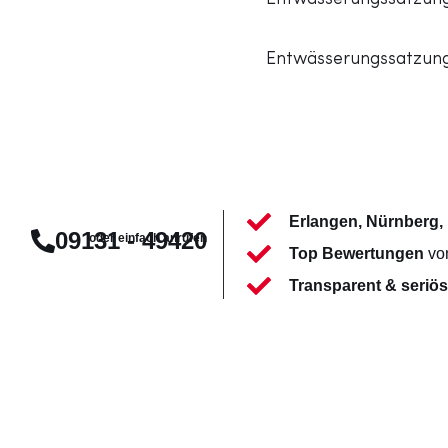
Entwässerungssatzung
Erlangen, Nürnberg, 
09131 - 49420
oder einfach anrufen
Top Bewertungen
vo
Transparent & seriö
Erhalten Si
kostenlose
Baier Rohrreinigung, Ihr 
TV-Kanaluntersuchung un