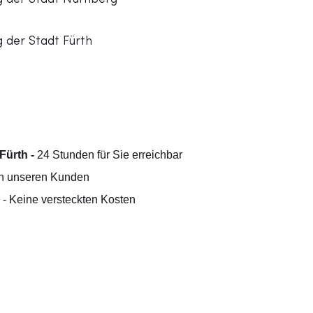
 der Stadt Fürth
Fürth -
24 Stunden für Sie erreichbar
n unseren Kunden
s
- Keine versteckten Kosten
e ein
s Angebot!
Partner für Rohrreinigung,
d Kanalsanierung in